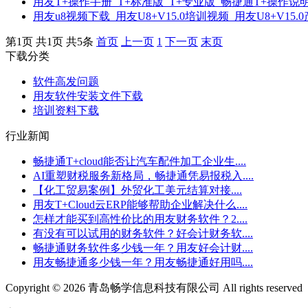
用友T+操作手册_T+标准版_T+专业版_畅捷通T+操作说
用友u8视频下载_用友U8+V15.0培训视频_用友U8+V1
第1页 共1页 共5条
首页
上一页
1
下一页
末页
下载分类
软件高发问题
用友软件安装文件下载
培训资料下载
行业新闻
畅捷通T+cloud能否让汽车配件加工企业生....
AI重塑财税服务新格局，畅捷通凭易报税入....
【化工贸易案例】外贸化工美元结算对接....
用友T+Cloud云ERP能够帮助企业解决什么....
怎样才能买到高性价比的用友财务软件？2....
有没有可以试用的财务软件？好会计财务软....
畅捷通财务软件多少钱一年？用友好会计财....
用友畅捷通多少钱一年？用友畅捷通好用吗....
Copyright © 2026 青岛畅学信息科技有限公司 All rights reserved