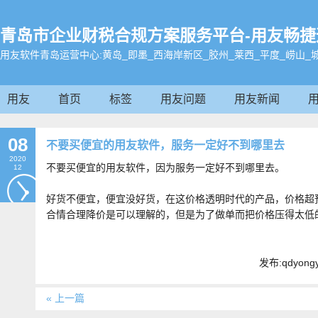
青岛市企业财税合规方案服务平台-用友畅捷通-畅
用友软件青岛运营中心:黄岛_即墨_西海岸新区_胶州_莱西_平度_崂山_
用友
首页
标签
用友问题
用友新闻
08
不要买便宜的用友软件，服务一定好不到哪里去
2020
不要买便宜的用友软件，因为服务一定好不到哪里去。
12
好货不便宜，便宜没好货，在这价格透明时代的产品，价格超
合情合理降价是可以理解的，但是为了做单而把价格压得太低
发布:qdyong
« 上一篇