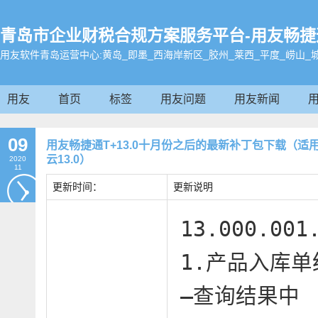
青岛市企业财税合规方案服务平台-用友畅捷通-畅
用友软件青岛运营中心:黄岛_即墨_西海岸新区_胶州_莱西_平度_崂山_
用友
首页
标签
用友问题
用友新闻
09
用友畅捷通T+13.0十月份之后的最新补丁包下载（
云13.0）
2020
11
更新时间：
更新说明
13.000.00
1.产品入库
–查询结果中
