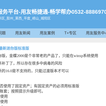
台-用友畅捷通-畅学帮办0532-8886970
区_胶州_莱西_平度_崂山_城阳区
问题
用友新闻
用友案例
T+专区
用友服务中
蝶最新迷你版标准版
你版，金蝶2000是个非常老的产品了，只能在winxp系统使用
更新补丁了，所以存在很多中病毒的风险
的16.0是不支持的，只能过渡版本才可以
是否使用了固定资产；有固定资产的必须用标准版
老账套；按照提示升级即可。
以使用
以使用