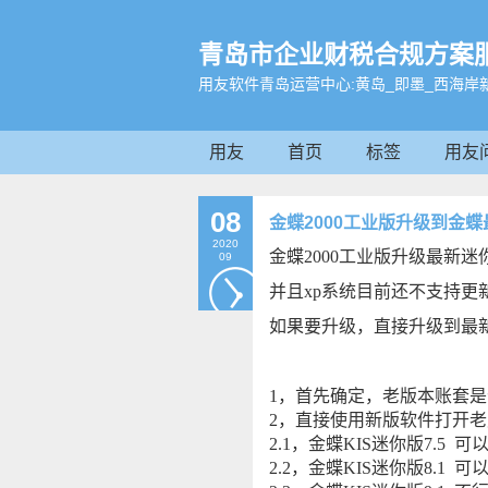
青岛市企业财税合规方案服务平
用友软件青岛运营中心:黄岛_即墨_西海岸新
用友
首页
标签
用友
08
金蝶2000工业版升级到金
2020
金蝶2000工业版升级最新迷
09
并且xp系统目前还不支持
如果要升级，直接升级到最新
1，首先确定，老版本账套
2，直接使用新版软件打开
2.1，金蝶KIS迷你版7.5
可
2.2，金蝶KIS迷你版8.1
可