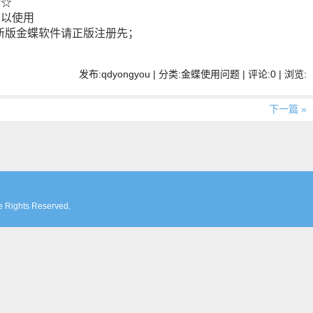
行☆
，可以使用
新版金蝶软件请正版注册先；
发布:qdyongyou | 分类:金蝶使用问题 | 评论:0 | 浏览:
下一篇 »
ghts Reserved.