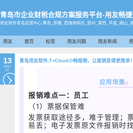
青岛市企业财税合规方案服务平台-用友畅捷通-畅
用友软件青岛运营中心:黄岛_即墨_西海岸新区_胶州_莱西_平度_崂山_
用友
首页
标签
用友问题
用友新闻
13
青岛用友软件,T+Cloud小畅报销，让报销变得更简单
2022
07
应用场景
报销难点一：员工
（1）票据保管难
发票获取途径多，难于管理；
易丢；电子发票原文件报销时