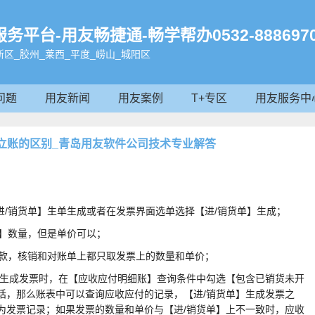
台-用友畅捷通-畅学帮办0532-8886970
区_胶州_莱西_平度_崂山_城阳区
问题
用友新闻
用友案例
T+专区
用友服务中
立账的区别_青岛用友软件公司技术专业解答
进/销货单】生单生成或者在发票界面选单选择【进/销货单】生成；
单】数量，但是单价可以；
账款，核销和对账单上都只取发票上的数量和单价；
转生成发票时，在【应收应付明细账】查询条件中勾选【包含已销货未开
话，那么账表中可以查询应收应付的记录，【进/销货单】生成发票之
为发票记录；如果发票的数量和单价与【进/销货单】上不一致时，应收