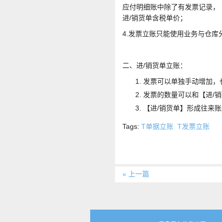
应付明细账中除了有发票记录，【
进/销货单含税单价；
4.发票立账只能使用业务与仓库
二、进/销货单立账：
发票可以单独手动增加，
发票的数量可以和【进/
【进/销货单】形成往来账
Tags:
T单据立账
T发票立账
« 上一篇