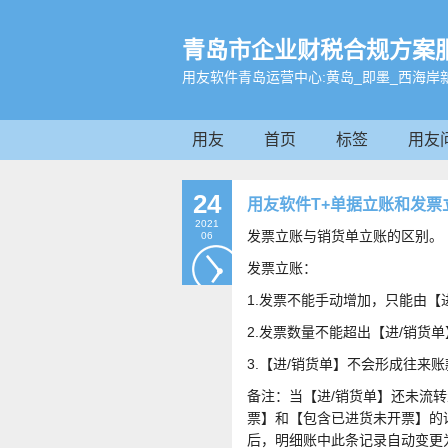
青岛市企业财税合规方案服务平
用友软件青岛运营中心:黄岛_即墨_西海岸新
用友
首页
标签
用友
24
用友软件T+单据立账和发票
2021
发票立账与销货单立账的区别。
06
发票立账：
1.发票不能手动增加，只能由【
2.发票数量不能超出【进/销货
3.【进/销货单】不会形成往来
备注：当【进/销货单】还未流
票】和【包含已进货未开票】的
后，明细账中此条记录自动变更