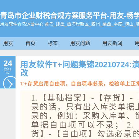
青岛市企业财税合规方案服务平台-用友-畅学帮办0
用友软件青岛运营中心:黄岛_即墨_西海岸新区_胶州_莱西_平度_崂山_
用友
首页
标签
用友问题
用友新闻
24
用友软件T+问题集锦20210724
2021
改
07
T+存货启用自由项，自由项非必录，检验单上正
1.【基础档案】-【存货】
录的话，只有出入库类单据
录的，例如：采购入库单、
单据自由项可以不录； 2.
货】-【自由项】勾选必录