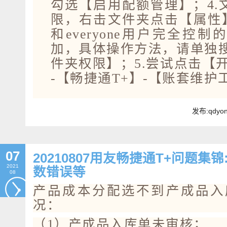
勾选【启用配额管理】；4.
限，右击文件夹点击【属性】
和everyone用户完全控
加，具体操作方法，请单独搜
件夹权限】；5.尝试点击【
-【畅捷通T+】-【账套维
发布:qdyo
07
20210807用友畅捷通T+问题
2021
数错误等
08
产品成本分配选不到产成品入
况：
（1）产成品入库单未审核；