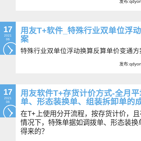
发布:qdyo
17
用友T+软件_特殊行业双单位浮
2021
案
06
特殊
行业
双
单位
浮动
换算
反
算
单价
变通
方
发布:qdyo
17
用友软件T+存货计价方式-全月
2021
单、形态装换单、组装拆卸单的
06
在T+上使用分开流程，按存货计价，
情况下，特殊单据如调拨单、形态装换
得来的？