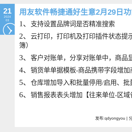
21
用友软件畅捷通好生意2月29日
2024
03
1、
支持设置品牌词是否精准搜索
2、
云打印，打印机及打印插件状态提
簿）
3、
客户对账单，分享对账单中，商品
4、
销货单单据模板
-商品携带字段增
5、
仓库增加导入和批量停用
/启用、
6、
销售报表表头增加【往来单位
-区
发布:qdyongyou 