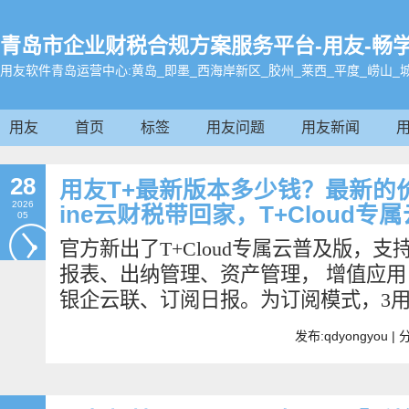
青岛市企业财税合规方案服务平台-用友-畅学帮办0
用友软件青岛运营中心:黄岛_即墨_西海岸新区_胶州_莱西_平度_崂山_
用友
首页
标签
用友问题
用友新闻
28
用友T+最新版本多少钱？最新的价格来
2026
ine云财税带回家，T+Cloud专
05
官方新出了T+Cloud专属云普及版，
报表、出纳管理、资产管理， 增值应用
银企云联、订阅日报。为订阅模式，3用
发布:qdyongyou 