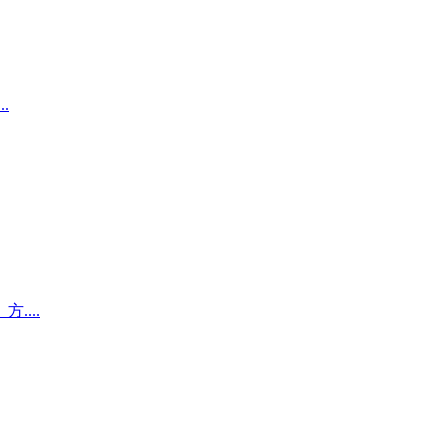
.
...